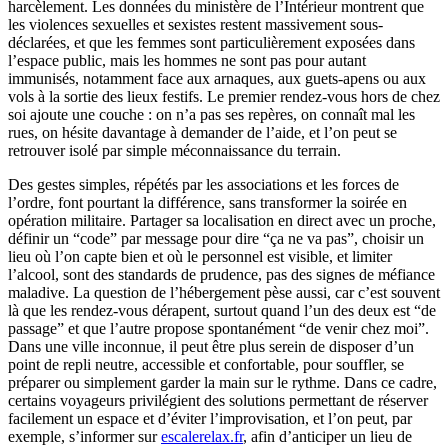
harcèlement. Les données du ministère de l’Intérieur montrent que
les violences sexuelles et sexistes restent massivement sous-
déclarées, et que les femmes sont particulièrement exposées dans
l’espace public, mais les hommes ne sont pas pour autant
immunisés, notamment face aux arnaques, aux guets-apens ou aux
vols à la sortie des lieux festifs. Le premier rendez-vous hors de chez
soi ajoute une couche : on n’a pas ses repères, on connaît mal les
rues, on hésite davantage à demander de l’aide, et l’on peut se
retrouver isolé par simple méconnaissance du terrain.
Des gestes simples, répétés par les associations et les forces de
l’ordre, font pourtant la différence, sans transformer la soirée en
opération militaire. Partager sa localisation en direct avec un proche,
définir un “code” par message pour dire “ça ne va pas”, choisir un
lieu où l’on capte bien et où le personnel est visible, et limiter
l’alcool, sont des standards de prudence, pas des signes de méfiance
maladive. La question de l’hébergement pèse aussi, car c’est souvent
là que les rendez-vous dérapent, surtout quand l’un des deux est “de
passage” et que l’autre propose spontanément “de venir chez moi”.
Dans une ville inconnue, il peut être plus serein de disposer d’un
point de repli neutre, accessible et confortable, pour souffler, se
préparer ou simplement garder la main sur le rythme. Dans ce cadre,
certains voyageurs privilégient des solutions permettant de réserver
facilement un espace et d’éviter l’improvisation, et l’on peut, par
exemple, s’informer sur
escalerelax.fr
, afin d’anticiper un lieu de