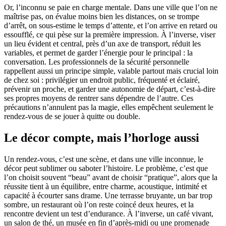
Or, l’inconnu se paie en charge mentale. Dans une ville que l’on ne
maîtrise pas, on évalue moins bien les distances, on se trompe
d’arrêt, on sous-estime le temps d’attente, et l’on arrive en retard ou
essoufflé, ce qui pèse sur la première impression. À l’inverse, viser
un lieu évident et central, près d’un axe de transport, réduit les
variables, et permet de garder l’énergie pour le principal : la
conversation. Les professionnels de la sécurité personnelle
rappellent aussi un principe simple, valable partout mais crucial loin
de chez soi : privilégier un endroit public, fréquenté et éclairé,
prévenir un proche, et garder une autonomie de départ, c’est-à-dire
ses propres moyens de rentrer sans dépendre de l’autre. Ces
précautions n’annulent pas la magie, elles empêchent seulement le
rendez-vous de se jouer à quitte ou double.
Le décor compte, mais l’horloge aussi
Un rendez-vous, c’est une scène, et dans une ville inconnue, le
décor peut sublimer ou saboter l’histoire. Le problème, c’est que
l’on choisit souvent “beau” avant de choisir “pratique”, alors que la
réussite tient à un équilibre, entre charme, acoustique, intimité et
capacité à écourter sans drame. Une terrasse bruyante, un bar trop
sombre, un restaurant où l’on reste coincé deux heures, et la
rencontre devient un test d’endurance. À l’inverse, un café vivant,
un salon de thé, un musée en fin d’après-midi ou une promenade