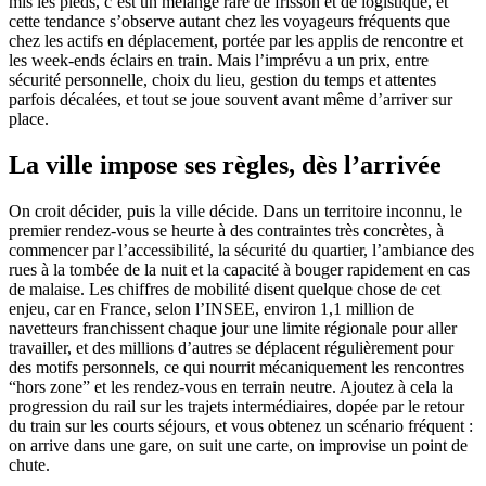
mis les pieds, c’est un mélange rare de frisson et de logistique, et
cette tendance s’observe autant chez les voyageurs fréquents que
chez les actifs en déplacement, portée par les applis de rencontre et
les week-ends éclairs en train. Mais l’imprévu a un prix, entre
sécurité personnelle, choix du lieu, gestion du temps et attentes
parfois décalées, et tout se joue souvent avant même d’arriver sur
place.
La ville impose ses règles, dès l’arrivée
On croit décider, puis la ville décide. Dans un territoire inconnu, le
premier rendez-vous se heurte à des contraintes très concrètes, à
commencer par l’accessibilité, la sécurité du quartier, l’ambiance des
rues à la tombée de la nuit et la capacité à bouger rapidement en cas
de malaise. Les chiffres de mobilité disent quelque chose de cet
enjeu, car en France, selon l’INSEE, environ 1,1 million de
navetteurs franchissent chaque jour une limite régionale pour aller
travailler, et des millions d’autres se déplacent régulièrement pour
des motifs personnels, ce qui nourrit mécaniquement les rencontres
“hors zone” et les rendez-vous en terrain neutre. Ajoutez à cela la
progression du rail sur les trajets intermédiaires, dopée par le retour
du train sur les courts séjours, et vous obtenez un scénario fréquent :
on arrive dans une gare, on suit une carte, on improvise un point de
chute.