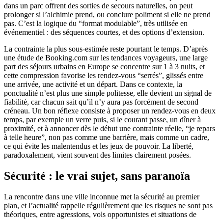
dans un parc offrent des sorties de secours naturelles, on peut
prolonger si l’alchimie prend, ou conclure poliment si elle ne prend
pas. C’est la logique du “format modulable”, très utilisée en
événementiel : des séquences courtes, et des options d’extension.
La contrainte la plus sous-estimée reste pourtant le temps. D’après
une étude de Booking.com sur les tendances voyageurs, une large
part des séjours urbains en Europe se concentre sur 1 à 3 nuits, et
cette compression favorise les rendez-vous “serrés”, glissés entre
une arrivée, une activité et un départ. Dans ce contexte, la
ponctualité n’est plus une simple politesse, elle devient un signal de
fiabilité, car chacun sait qu’il n’y aura pas forcément de second
créneau. Un bon réflexe consiste à proposer un rendez-vous en deux
temps, par exemple un verre puis, si le courant passe, un dîner à
proximité, et à annoncer dès le début une contrainte réelle, “je repars
à telle heure”, non pas comme une barrière, mais comme un cadre,
ce qui évite les malentendus et les jeux de pouvoir. La liberté,
paradoxalement, vient souvent des limites clairement posées.
Sécurité : le vrai sujet, sans paranoïa
La rencontre dans une ville inconnue met la sécurité au premier
plan, et l’actualité rappelle régulièrement que les risques ne sont pas
théoriques, entre agressions, vols opportunistes et situations de